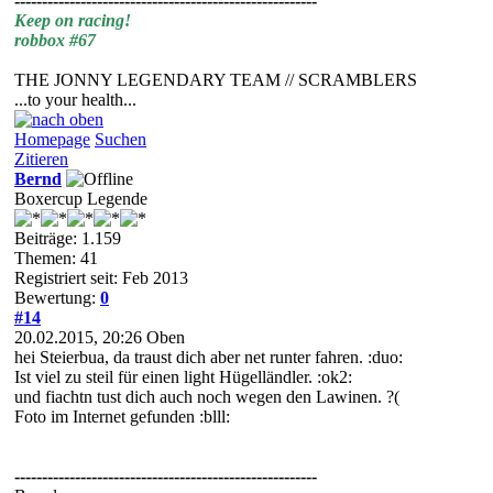
-------------------------------------------------------
Keep on racing!
robbox #67
THE JONNY LEGENDARY TEAM // SCRAMBLERS
...to your health...
Homepage
Suchen
Zitieren
Bernd
Boxercup Legende
Beiträge: 1.159
Themen: 41
Registriert seit: Feb 2013
Bewertung:
0
#14
20.02.2015, 20:26
Oben
hei Steierbua, da traust dich aber net runter fahren. :duo:
Ist viel zu steil für einen light Hügelländler. :ok2:
und fiachtn tust dich auch noch wegen den Lawinen. ?(
Foto im Internet gefunden :blll:
-------------------------------------------------------