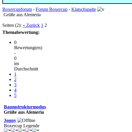
Boxercupforum
›
Forum Boxercup
›
Klatschspalte
Grüße aus Alemeria
Seiten (2):
« Zurück
1
2
Themabewertung:
0
Bewertung(en)
-
0
im
Durchschnitt
1
2
3
4
5
Baumstrukturmodus
Grüße aus Alemeria
Jonny
Boxercup Legende