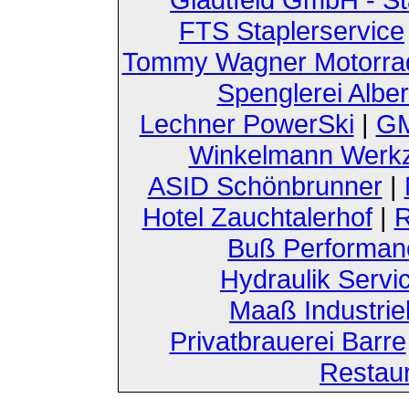
FTS Staplerservice
Tommy Wagner Motorra
Spenglerei Alber
Lechner PowerSki
|
GM
Winkelmann Werk
ASID Schönbrunner
|
Hotel Zauchtalerhof
|
R
Buß Performan
Hydraulik Servi
Maaß Industri
Privatbrauerei Barre
Restau