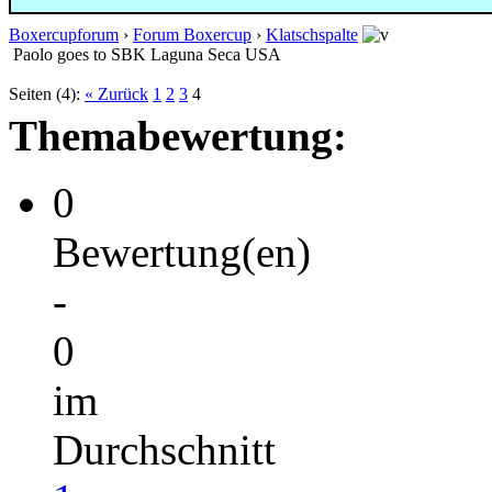
Boxercupforum
›
Forum Boxercup
›
Klatschspalte
Paolo goes to SBK Laguna Seca USA
Seiten (4):
« Zurück
1
2
3
4
Themabewertung:
0
Bewertung(en)
-
0
im
Durchschnitt