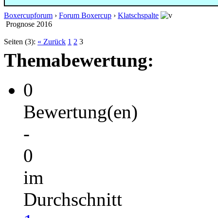
Boxercupforum
›
Forum Boxercup
›
Klatschspalte
Prognose 2016
Seiten (3):
« Zurück
1
2
3
Themabewertung:
0
Bewertung(en)
-
0
im
Durchschnitt