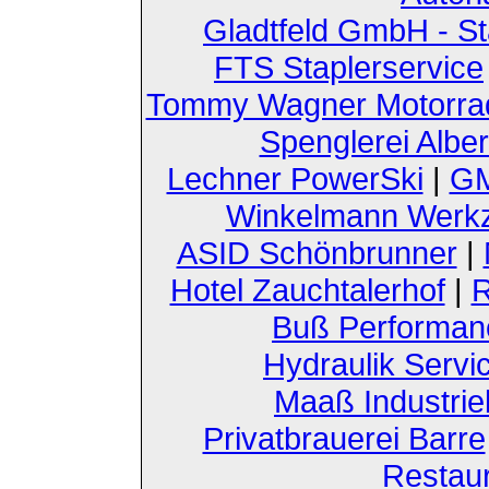
Gladtfeld GmbH - St
FTS Staplerservice
Tommy Wagner Motorra
Spenglerei Alber
Lechner PowerSki
|
GM
Winkelmann Werk
ASID Schönbrunner
|
Hotel Zauchtalerhof
|
R
Buß Performan
Hydraulik Servi
Maaß Industri
Privatbrauerei Barre
Restau