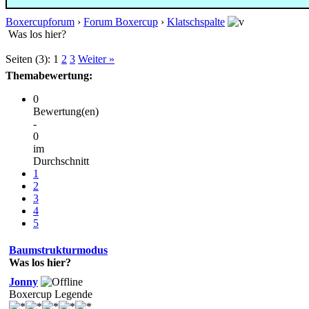
Boxercupforum
›
Forum Boxercup
›
Klatschspalte
Was los hier?
Seiten (3):
1
2
3
Weiter »
Themabewertung:
0
Bewertung(en)
-
0
im
Durchschnitt
1
2
3
4
5
Baumstrukturmodus
Was los hier?
Jonny
Boxercup Legende