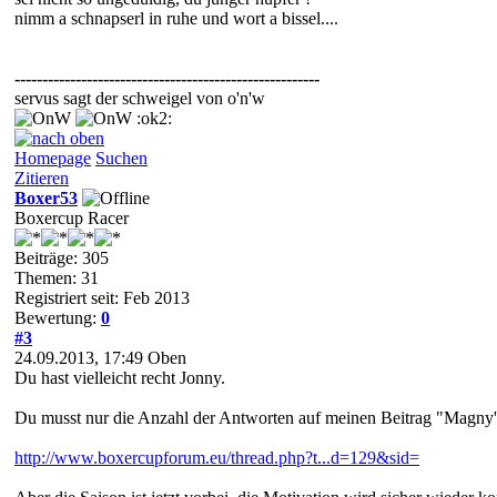
nimm a schnapserl in ruhe und wort a bissel....
-------------------------------------------------------
servus sagt der schweigel von o'n'w
:ok2:
Homepage
Suchen
Zitieren
Boxer53
Boxercup Racer
Beiträge: 305
Themen: 31
Registriert seit: Feb 2013
Bewertung:
0
#3
24.09.2013, 17:49
Oben
Du hast vielleicht recht Jonny.
Du musst nur die Anzahl der Antworten auf meinen Beitrag "Magny'
http://www.boxercupforum.eu/thread.php?t...d=129&sid=