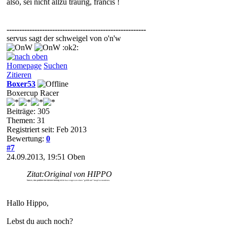
also, sei nicht allzu traurig, francis !
-------------------------------------------------------
servus sagt der schweigel von o'n'w
:ok2:
Homepage
Suchen
Zitieren
Boxer53
Boxercup Racer
Beiträge: 305
Themen: 31
Registriert seit: Feb 2013
Bewertung:
0
#7
24.09.2013, 19:51
Oben
Zitat:
Original von HIPPO
francis, das problem bei deinem beitrag ist:
du hast vergessen einen "gefällt mir" knopf zu montieren.
Hallo Hippo,
Lebst du auch noch?