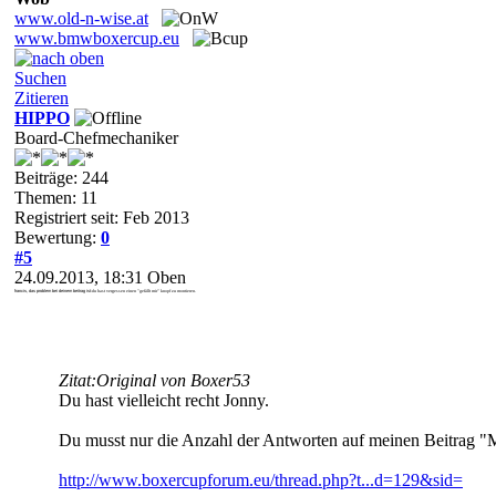
www.old-n-wise.at
www.bmwboxercup.eu
Suchen
Zitieren
HIPPO
Board-Chefmechaniker
Beiträge: 244
Themen: 11
Registriert seit: Feb 2013
Bewertung:
0
#5
24.09.2013, 18:31
Oben
francis, das problem bei deinem beitrag ist:
du hast vergessen einen "gefällt mir" knopf zu montieren.
Zitat:
Original von Boxer53
Du hast vielleicht recht Jonny.
Du musst nur die Anzahl der Antworten auf meinen Beitrag "
http://www.boxercupforum.eu/thread.php?t...d=129&sid=