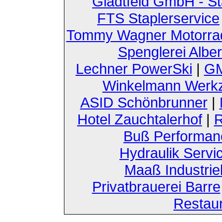
Gladtfeld GmbH - St
FTS Staplerservice
Tommy Wagner Motorra
Spenglerei Alber
Lechner PowerSki
|
GM
Winkelmann Werk
ASID Schönbrunner
|
Hotel Zauchtalerhof
|
R
Buß Performan
Hydraulik Servi
Maaß Industri
Privatbrauerei Barre
Restau