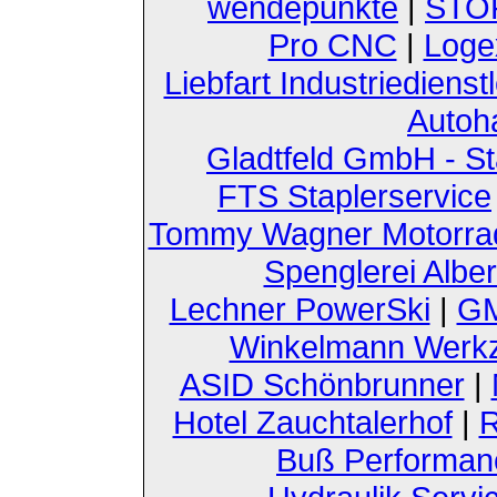
wendepunkte
|
STOF
Pro CNC
|
Loge
Liebfart Industriedienst
Autoh
Gladtfeld GmbH - St
FTS Staplerservice
Tommy Wagner Motorra
Spenglerei Alber
Lechner PowerSki
|
GM
Winkelmann Werk
ASID Schönbrunner
|
Hotel Zauchtalerhof
|
R
Buß Performan