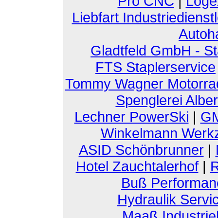
Pro CNC
|
Loge
Liebfart Industriedienst
Autoh
Gladtfeld GmbH - St
FTS Staplerservice
Tommy Wagner Motorra
Spenglerei Alber
Lechner PowerSki
|
GM
Winkelmann Werk
ASID Schönbrunner
|
Hotel Zauchtalerhof
|
R
Buß Performan
Hydraulik Servi
Maaß Industri