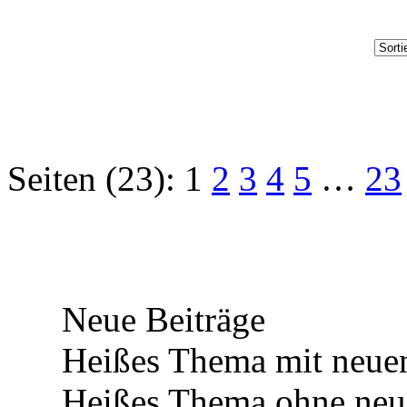
Seiten (23):
1
2
3
4
5
…
23
Neue Beiträge
Heißes Thema mit neuen
Heißes Thema ohne neue